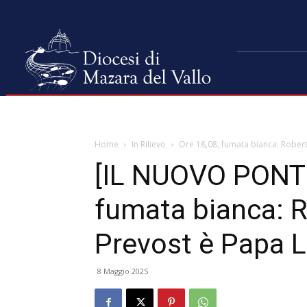
Home
In Rilievo
Ore 18,08, fumata bianca: Robert
[IL NUOVO PONTE
fumata bianca: R
Prevost è Papa 
8 Maggio 2025