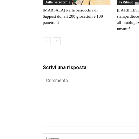
Dalle parrocchie
In Rilievo
[MARSALA] Nella parrocchia di
[LA RIFLESS
Sappusi donati 200 giocattoli e 100
stampa dioce
panettoni
all’omologaz
umanità
Scrivi una risposta