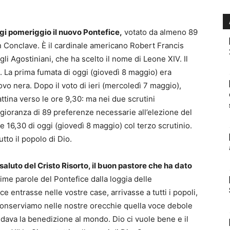
ggi pomeriggio il nuovo Pontefice,
votato da almeno 89
i in Conclave. È il cardinale americano Robert Francis
 Agostiniani, che ha scelto il nome di Leone XIV. Il
i. La prima fumata di oggi (giovedì 8 maggio) era
uovo nera. Dopo il voto di ieri (mercoledì 7 maggio),
attina verso le ore 9,30: ma nei due scrutini
ioranza di 89 preferenze necessarie all’elezione del
le 16,30 di oggi (giovedì 8 maggio) col terzo scrutinio.
utto il popolo di Dio.
 saluto del Cristo Risorto, il buon pastore che ha dato
rime parole del Pontefice dalla loggia delle
e entrasse nelle vostre case, arrivasse a tutti i popoli,
a conserviamo nelle nostre orecchie quella voce debole
ava la benedizione al mondo. Dio ci vuole bene e il