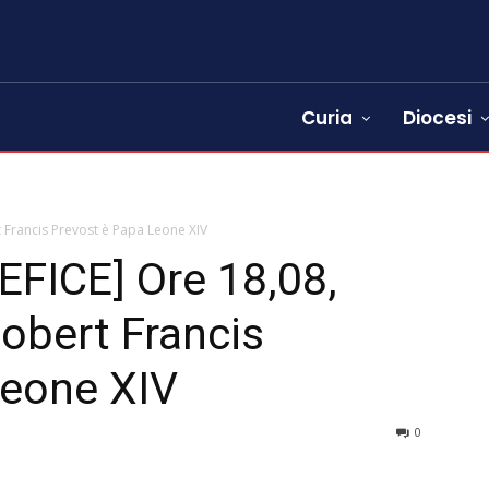
Curia
Diocesi
 Francis Prevost è Papa Leone XIV
FICE] Ore 18,08,
obert Francis
Leone XIV
0