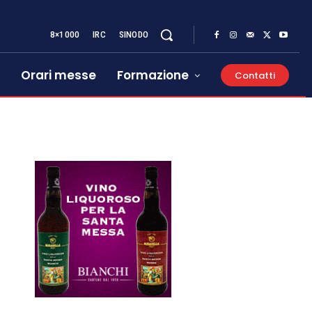
8×1000
IRC
SINODO
Orari messe
Formazione
Contatti