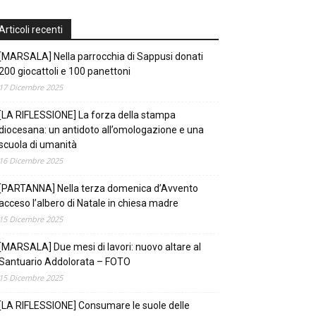
Articoli recenti
[MARSALA] Nella parrocchia di Sappusi donati
200 giocattoli e 100 panettoni
17 Dicembre 2025
[LA RIFLESSIONE] La forza della stampa
diocesana: un antidoto all’omologazione e una
scuola di umanità
16 Dicembre 2025
[PARTANNA] Nella terza domenica d’Avvento
acceso l’albero di Natale in chiesa madre
15 Dicembre 2025
[MARSALA] Due mesi di lavori: nuovo altare al
Santuario Addolorata – FOTO
15 Dicembre 2025
[LA RIFLESSIONE] Consumare le suole delle