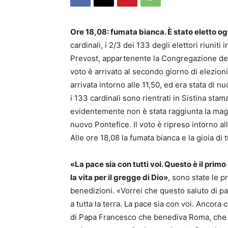
Ore 18,08: fumata bianca. È stato eletto o
cardinali, i 2/3 dei 133 degli elettori riunit
Prevost, appartenente la Congregazione degli
voto è arrivato al secondo giorno di elezion
arrivata intorno alle 11,50, ed era stata di n
i 133 cardinali sono rientrati in Sistina stam
evidentemente non è stata raggiunta la magg
nuovo Pontefice. Il voto è ripreso intorno al
Alle ore 18,08 la fumata bianca e la gioia di t
«La pace sia con tutti voi. Questo è il primo
la vita per il gregge di Dio»
, sono state le p
benedizioni. «Vorrei che questo saluto di pac
a tutta la terra. La pace sia con voi. Ancor
di Papa Francesco che benediva Roma, che d