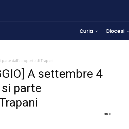
Curia
Diocesi
i parte dall’aeroporto di Trapani
GIO] A settembre 4
 si parte
 Trapani
0