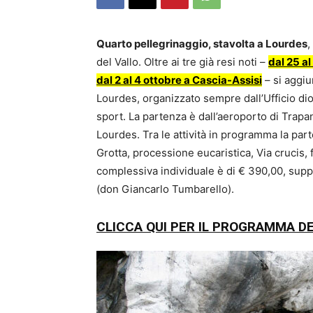
Quarto pellegrinaggio, stavolta a Lourdes
,
del Vallo. Oltre ai tre già resi noti –
dal 25 al
dal 2 al 4 ottobre a Cascia-Assisi
– si aggiu
Lourdes, organizzato sempre dall’Ufficio di
sport. La partenza è dall’aeroporto di Trapa
Lourdes. Tra le attività in programma la parte
Grotta, processione eucaristica, Via crucis, f
complessiva individuale è di € 390,00, sup
(don Giancarlo Tumbarello).
CLICCA QUI PER IL PROGRAMMA D