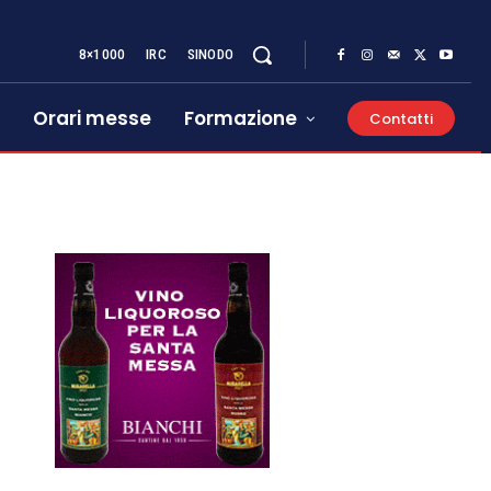
8×1000
IRC
SINODO
Orari messe
Formazione
Contatti