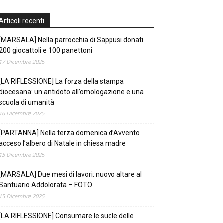
Articoli recenti
[MARSALA] Nella parrocchia di Sappusi donati
200 giocattoli e 100 panettoni
17 Dicembre 2025
[LA RIFLESSIONE] La forza della stampa
diocesana: un antidoto all’omologazione e una
scuola di umanità
16 Dicembre 2025
[PARTANNA] Nella terza domenica d’Avvento
acceso l’albero di Natale in chiesa madre
15 Dicembre 2025
[MARSALA] Due mesi di lavori: nuovo altare al
Santuario Addolorata – FOTO
15 Dicembre 2025
[LA RIFLESSIONE] Consumare le suole delle