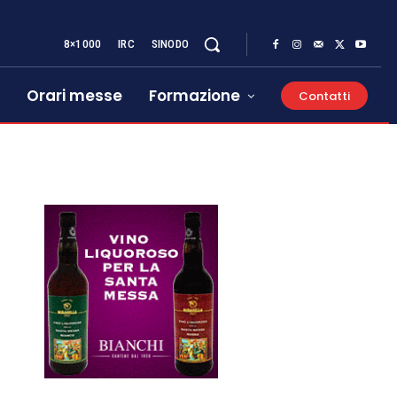
8×1000
IRC
SINODO
Orari messe
Formazione
Contatti