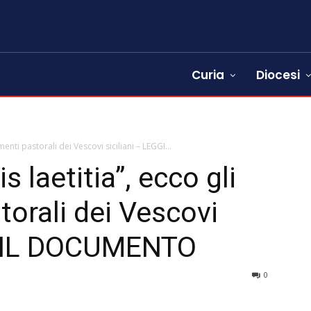
Curia
Diocesi
menti pastorali dei Vescovi siciliani – LEGGI...
 laetitia”, ecco gli
torali dei Vescovi
GI IL DOCUMENTO
0