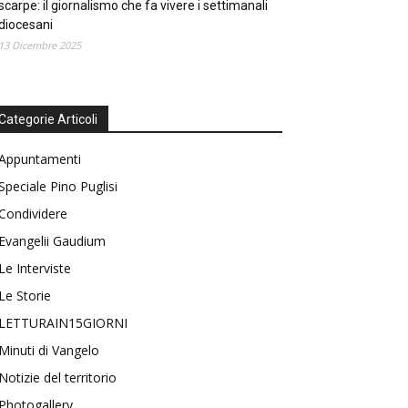
scarpe: il giornalismo che fa vivere i settimanali
diocesani
13 Dicembre 2025
Categorie Articoli
Appuntamenti
Speciale Pino Puglisi
Condividere
Evangelii Gaudium
Le Interviste
Le Storie
LETTURAIN15GIORNI
Minuti di Vangelo
Notizie del territorio
Photogallery