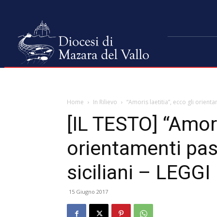
Home
In Rilievo
“Amoris laetitia”, ecco gli orienta
[IL TESTO] “Amoris
orientamenti pas
siciliani – LEG
15 Giugno 2017