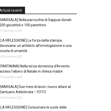
Articoli recenti
[MARSALA] Nella parrocchia di Sappusi donati
200 giocattoli e 100 panettoni
17 Dicembre 2025
[LA RIFLESSIONE] La forza della stampa
diocesana: un antidoto all’omologazione e una
scuola di umanità
16 Dicembre 2025
[PARTANNA] Nella terza domenica d’Avvento
acceso l’albero di Natale in chiesa madre
15 Dicembre 2025
[MARSALA] Due mesi di lavori: nuovo altare al
Santuario Addolorata – FOTO
15 Dicembre 2025
[LA RIFLESSIONE] Consumare le suole delle