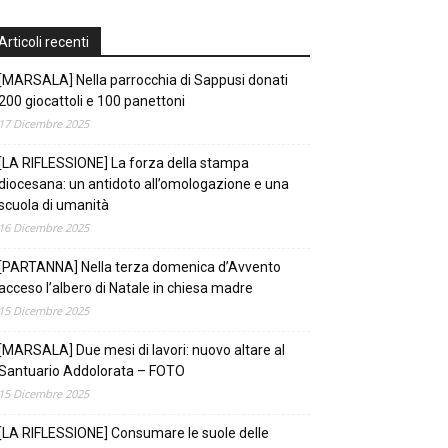
Articoli recenti
[MARSALA] Nella parrocchia di Sappusi donati
200 giocattoli e 100 panettoni
17 Dicembre 2025
[LA RIFLESSIONE] La forza della stampa
diocesana: un antidoto all’omologazione e una
scuola di umanità
16 Dicembre 2025
[PARTANNA] Nella terza domenica d’Avvento
acceso l’albero di Natale in chiesa madre
15 Dicembre 2025
[MARSALA] Due mesi di lavori: nuovo altare al
Santuario Addolorata – FOTO
15 Dicembre 2025
[LA RIFLESSIONE] Consumare le suole delle