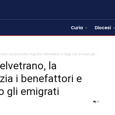
Curia
Diocesi
rano, la parrocchia ringrazia i benefattori e dagli Usa arrivano gli...
lvetrano, la
zia i benefattori e
o gli emigrati
0