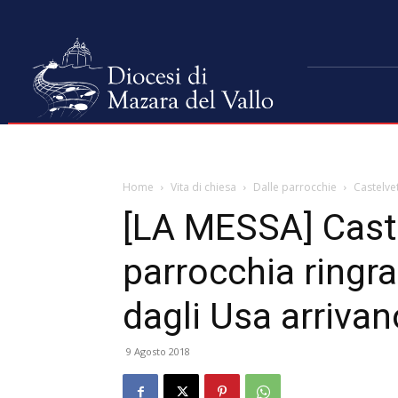
Home
Vita di chiesa
Dalle parrocchie
Castelvet
[LA MESSA] Caste
parrocchia ringra
dagli Usa arrivan
9 Agosto 2018