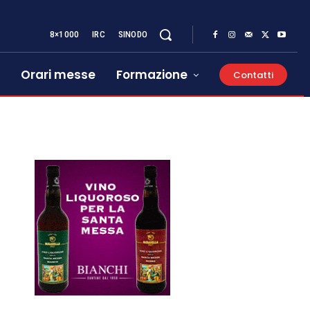
8×1000
IRC
SINODO
Orari messe
Formazione
Contatti