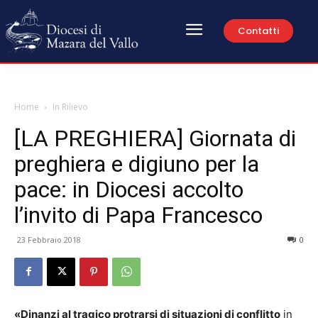
Contatti
Home
In Rilievo
[LA PREGHIERA] Giornata di
preghiera e digiuno per la
pace: in Diocesi accolto
l’invito di Papa Francesco
23 Febbraio 2018
0
«Dinanzi al tragico protrarsi di situazioni di conflitto
in