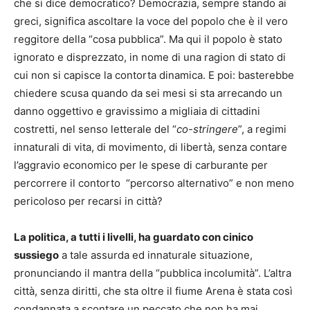
che si dice democratico? Democrazia, sempre stando ai
greci, significa ascoltare la voce del popolo che è il vero
reggitore della “cosa pubblica”. Ma qui il popolo è stato
ignorato e disprezzato, in nome di una ragion di stato di
cui non si capisce la contorta dinamica. E poi: basterebbe
chiedere scusa quando da sei mesi si sta arrecando un
danno oggettivo e gravissimo a migliaia di cittadini
costretti, nel senso letterale del “
co-stringere
”, a regimi
innaturali di vita, di movimento, di libertà, senza contare
l’aggravio economico per le spese di carburante per
percorrere il contorto “percorso alternativo” e non meno
pericoloso per recarsi in città?
La politica, a tutti i livelli, ha guardato con cinico
sussiego
a tale assurda ed innaturale situazione,
pronunciando il mantra della “pubblica incolumità”. L’altra
città, senza diritti, che sta oltre il fiume Arena è stata così
condannata a scontare un peccato che non ha mai