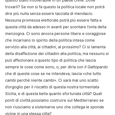
questo stallo intollerabile in un paese civile. Dove
trovarli? Se non si fa questo la politica locale non potrà
dire più nulla senza essere tacciata di mendacio.
Nessuna promessa elettorale potrà più essere fatta a
questa città da adesso in avanti per scontare l’onta della
menzogna. Ci sono ancora persone libere e coraggiose
che incarnano lo spirito della politica intesa come
servizio alla città, ai cittadini, al prossimo? Ci si lamenta
della disaffezione dei cittadini alla politica, ma nessuno si
può affezionare a questo tipo di politica che lascia
sempre le cose come sono, o, per dirla con
Il Gattopardo
che di queste cose se ne intendeva, lascia «che tutto
cambi perché niente cambi». Ci sarà mai uno scatto
d’orgoglio per il riscatto di questa nostra tormentata
Sicilia, e di questa bella quanto sfortunata città? Quali
ponti di civiltà possiamo costruire sul Mediterraneo se
non riusciamo a sistemarne uno che collega le sponde
vicine in una stessa citta?