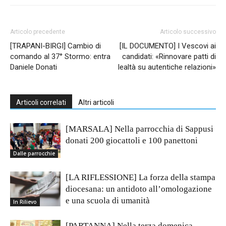
Articolo precedente
Articolo successivo
[TRAPANI-BIRGI] Cambio di
[IL DOCUMENTO] I Vescovi ai
comando al 37° Stormo: entra
candidati: «Rinnovare patti di
Daniele Donati
lealtà su autentiche relazioni»
Articoli correlati
Altri articoli
[MARSALA] Nella parrocchia di Sappusi
donati 200 giocattoli e 100 panettoni
Dalle parrocchie
[LA RIFLESSIONE] La forza della stampa
diocesana: un antidoto all’omologazione
e una scuola di umanità
In Rilievo
[PARTANNA] Nella terza domenica