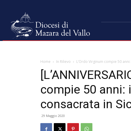
Home
In Rilievo
L’Ordo Virginum compie 50 anni: i
[L’ANNIVERSARIO
compie 50 anni: i
consacrata in Sic
29 Maggio 2020