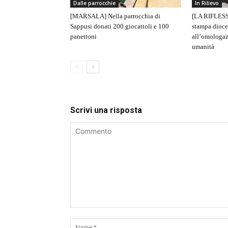
Dalle parrocchie
In Rilievo
[MARSALA] Nella parrocchia di
[LA RIFLESS
Sappusi donati 200 giocattoli e 100
stampa dioce
panettoni
all’omologaz
umanità
Scrivi una risposta