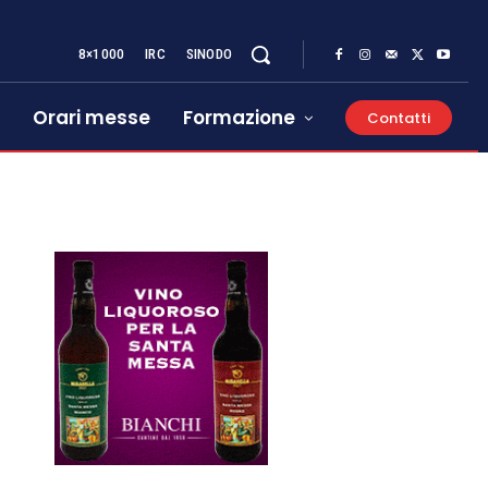
8×1000
IRC
SINODO
Orari messe
Formazione
Contatti