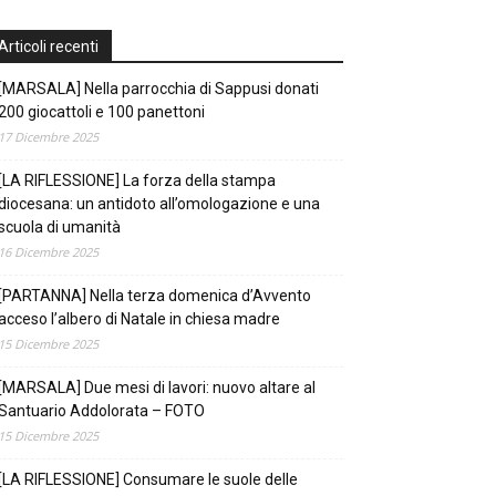
Articoli recenti
[MARSALA] Nella parrocchia di Sappusi donati
200 giocattoli e 100 panettoni
17 Dicembre 2025
[LA RIFLESSIONE] La forza della stampa
diocesana: un antidoto all’omologazione e una
scuola di umanità
16 Dicembre 2025
[PARTANNA] Nella terza domenica d’Avvento
acceso l’albero di Natale in chiesa madre
15 Dicembre 2025
[MARSALA] Due mesi di lavori: nuovo altare al
Santuario Addolorata – FOTO
15 Dicembre 2025
[LA RIFLESSIONE] Consumare le suole delle