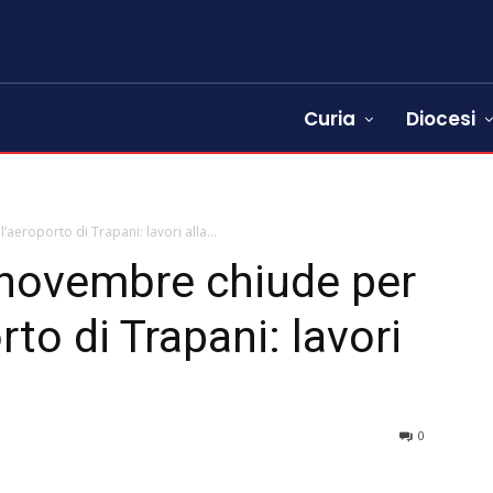
Curia
Diocesi
eroporto di Trapani: lavori alla...
novembre chiude per
to di Trapani: lavori
0