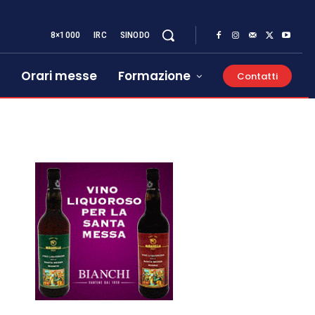
8×1000
IRC
SINODO
Orari messe
Formazione
Contatti