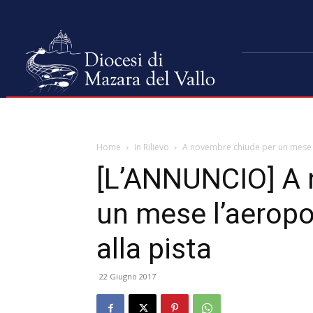
Home
In Rilievo
A novembre chiude per un mese l’a
[L’ANNUNCIO] A 
un mese l’aeropor
alla pista
22 Giugno 2017