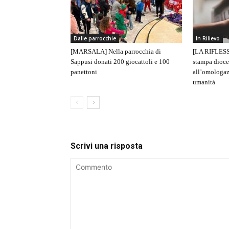
Dalle parrocchie
In Rilievo
[MARSALA] Nella parrocchia di
[LA RIFLESS
Sappusi donati 200 giocattoli e 100
stampa dioce
panettoni
all’omologaz
umanità
Scrivi una risposta