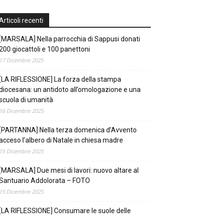
Articoli recenti
[MARSALA] Nella parrocchia di Sappusi donati
200 giocattoli e 100 panettoni
17 Dicembre 2025
[LA RIFLESSIONE] La forza della stampa
diocesana: un antidoto all’omologazione e una
scuola di umanità
16 Dicembre 2025
[PARTANNA] Nella terza domenica d’Avvento
acceso l’albero di Natale in chiesa madre
15 Dicembre 2025
[MARSALA] Due mesi di lavori: nuovo altare al
Santuario Addolorata – FOTO
15 Dicembre 2025
[LA RIFLESSIONE] Consumare le suole delle