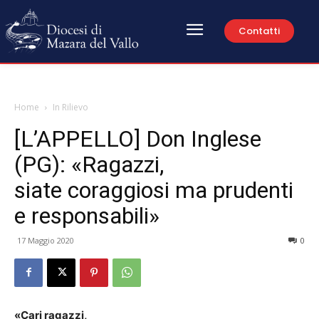
Contatti
Home
In Rilievo
[L’APPELLO] Don Inglese
(PG): «Ragazzi,
siate coraggiosi ma prudenti
e responsabili»
17 Maggio 2020
0
«Cari ragazzi,