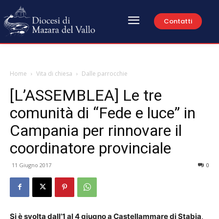
Contatti
Home
Vita di chiesa
Dalle parrocchie
[L’ASSEMBLEA] Le tre
comunità di “Fede e luce” in
Campania per rinnovare il
coordinatore provinciale
11 Giugno 2017
0
Si è svolta dall’1 al 4 giugno a Castellammare di Stabia
,