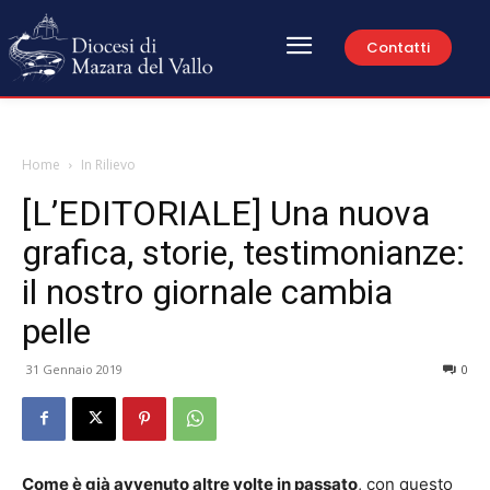
Contatti
Home
In Rilievo
[L’EDITORIALE] Una nuova
grafica, storie, testimonianze:
il nostro giornale cambia
pelle
31 Gennaio 2019
0
Come è già avvenuto altre volte in passato
, con questo