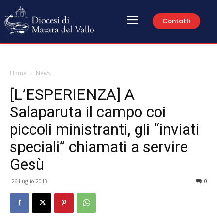
Contatti
Home
News
[L’ESPERIENZA] A
Salaparuta il campo coi
piccoli ministranti, gli “inviati
speciali” chiamati a servire
Gesù
26 Luglio 2013
0