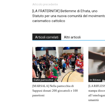
Articolo precedente
[LA FRATERNITA’] Betlemme di Efrata, uno
Statuto per una nuova comunità del moviment
carismatico cattolico
Articoli correlati
Altri articoli
Dalle parrocchie
In Rilievo
[MARSALA] Nella parrocchia di
[LA RIFLESS
Sappusi donati 200 giocattoli e 100
stampa dioce
panettoni
all’omologaz
umanità