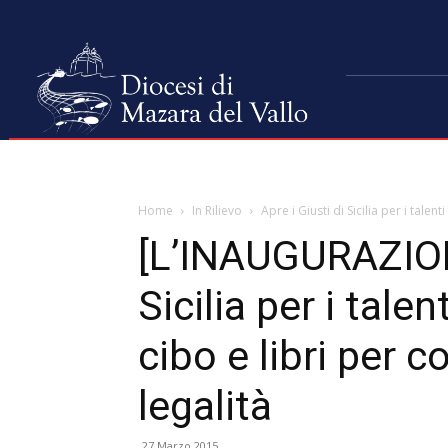
Home
In Rilievo
Apre i Giusti di Sicilia per i talenti 
[L’INAUGURAZIONE
Sicilia per i talent
cibo e libri per c
legalità
27 Marzo 2015