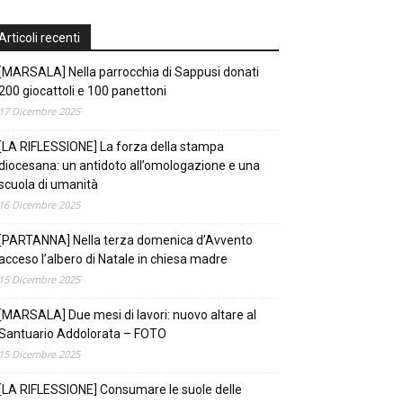
Articoli recenti
[MARSALA] Nella parrocchia di Sappusi donati
200 giocattoli e 100 panettoni
17 Dicembre 2025
[LA RIFLESSIONE] La forza della stampa
diocesana: un antidoto all’omologazione e una
scuola di umanità
16 Dicembre 2025
[PARTANNA] Nella terza domenica d’Avvento
acceso l’albero di Natale in chiesa madre
15 Dicembre 2025
[MARSALA] Due mesi di lavori: nuovo altare al
Santuario Addolorata – FOTO
15 Dicembre 2025
[LA RIFLESSIONE] Consumare le suole delle