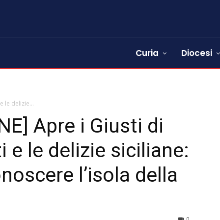
Curia
Diocesi
e le delizie...
] Apre i Giusti di
i e le delizie siciliane:
onoscere l’isola della
0