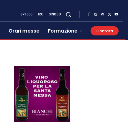
8×1000
IRC
SINODO
Orari messe
Formazione
Contatti