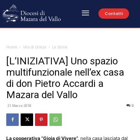
Contatti
Home
Vita di chiesa
Le Storie
[L’INIZIATIVA] Uno spazio
multifunzionale nell’ex casa
di don Pietro Accardi a
Mazara del Vallo
21 Marzo 2018
0
La cooperativa “Gioia di Vivere”,
nella casa lasciata dal