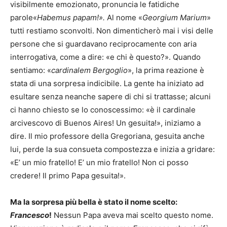
visibilmente emozionato, pronuncia le fatidiche
parole«
Habemus papam!».
Al nome «
Georgium Marium
»
tutti restiamo sconvolti. Non dimenticherò mai i visi delle
persone che si guardavano reciprocamente con aria
interrogativa, come a dire: «e chi è questo?». Quando
sentiamo: «
cardinalem Bergoglio
», la prima reazione è
stata di una sorpresa indicibile. La gente ha iniziato ad
esultare senza neanche sapere di chi si trattasse; alcuni
ci hanno chiesto se lo conoscessimo: «è il cardinale
arcivescovo di Buenos Aires! Un gesuita!», iniziamo a
dire. Il mio professore della Gregoriana, gesuita anche
lui, perde la sua consueta compostezza e inizia a gridare:
«E’ un mio fratello! E’ un mio fratello! Non ci posso
credere! Il primo Papa gesuita!».
Ma la sorpresa più bella è stato il nome scelto:
Francesco
!
Nessun Papa aveva mai scelto questo nome.