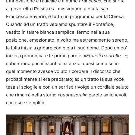
L’innovazione è radicale e il nome
Francesco
, che si rifà
al poverello d’Assisi e al missionario gesuita san
Francesco Saverio, è tutto un programma per la Chiesa.
Quando ad un tratto vediamo spuntare il Pontefice,
vestito in talare bianca semplice, fermo nella sua
posizione, emozionato in volto ma estremamente sereno,
la folla inizia a gridare con gioia il suo nome. Dopo un po’
inizia a pronunciare le prime parole: «
Fratelli e sorelle…»;
subentrano pochi istanti di silenzio, quasi come se in
quel momento avesse voluto ricordare il discorso che
probabilmente si era preparato; ad un tratto la sua voce
tesa si scioglie e con un sorriso rivolge un cordiale saluto
che rimarrà nella storia: «
buonasera!
»: parole amichevoli,
cortesi e semplici.