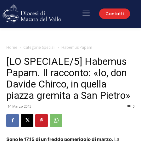
Contatti
Home
Categorie Speciali
Habemus Papam
[LO SPECIALE/5] Habemus
Papam. Il racconto: «Io, don
Davide Chirco, in quella
piazza gremita a San Pietro»
14 Marzo 2013
0
Sono le 17.15 di un freddo pomeriggio di marzo.
La