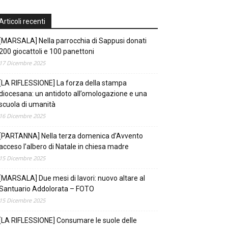
Articoli recenti
[MARSALA] Nella parrocchia di Sappusi donati
200 giocattoli e 100 panettoni
17 Dicembre 2025
[LA RIFLESSIONE] La forza della stampa
diocesana: un antidoto all’omologazione e una
scuola di umanità
16 Dicembre 2025
[PARTANNA] Nella terza domenica d’Avvento
acceso l’albero di Natale in chiesa madre
15 Dicembre 2025
[MARSALA] Due mesi di lavori: nuovo altare al
Santuario Addolorata – FOTO
15 Dicembre 2025
[LA RIFLESSIONE] Consumare le suole delle