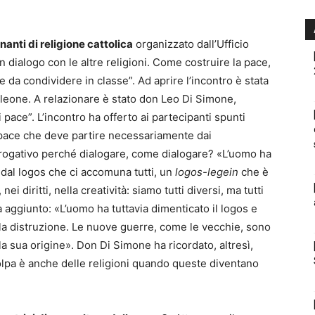
anti di religione cattolica
organizzato dall’Ufficio
In dialogo con le altre religioni. Come costruire la pace,
 da condividere in classe”. Ad aprire l’incontro è stata
oleone. A relazionare è stato don Leo Di Simone,
pace”. L’incontro ha offerto ai partecipanti spunti
a pace che deve partire necessariamente dai
errogativo perché dialogare, come dialogare? «L’uomo ha
 dal logos che ci accomuna tutti, un
logos-legein
che è
ei diritti, nella creatività: siamo tutti diversi, ma tutti
aggiunto: «L’uomo ha tuttavia dimenticato il logos e
, la distruzione. Le nuove guerre, come le vecchie, sono
lla sua origine». Don Di Simone ha ricordato, altresì,
 colpa è anche delle religioni quando queste diventano