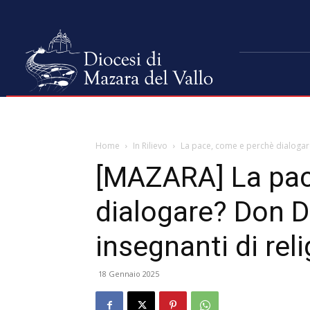
Home
In Rilievo
La pace, come e perchè dialogare
[MAZARA] La pac
dialogare? Don D
insegnanti di rel
18 Gennaio 2025