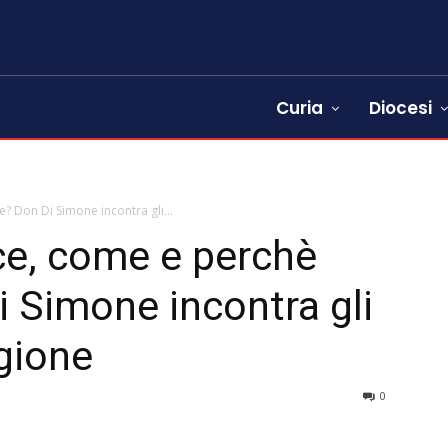
Curia
Diocesi
? Don Di Simone incontra gli...
e, come e perchè
i Simone incontra gli
igione
0