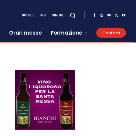
8×1000
IRC
SINODO
Orari messe
Formazione
Contatti