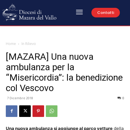
Contatti
Home
In Rilievo
[MAZARA] Una nuova
ambulanza per la
“Misericordia”: la benedizione
col Vescovo
7 Dicembre 2018
0
Una nuova ambulanza si aggiunge al parco vetture
della