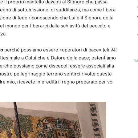
 il proprio mantello davanti al Signore che passa
segno di sottomissione, di sudditanza, ma come libera
ssione di fede riconoscendo che Lui è il Signore della
nel mondo per liberarci dalla schiavitù del peccato e
zza.
vo
perché possiamo essere «operatori di pace» (cfr
Mt
battesimale a Colui che è Datore della pace; ostentiamo
Not
 perché possiamo come discepoli essere associati alla
ostro pellegrinaggio terreno sentirci rivolte queste
re mio, ricevete in eredità il regno preparato per voi