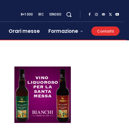
8×1000
IRC
SINODO
Orari messe
Formazione
Contatti