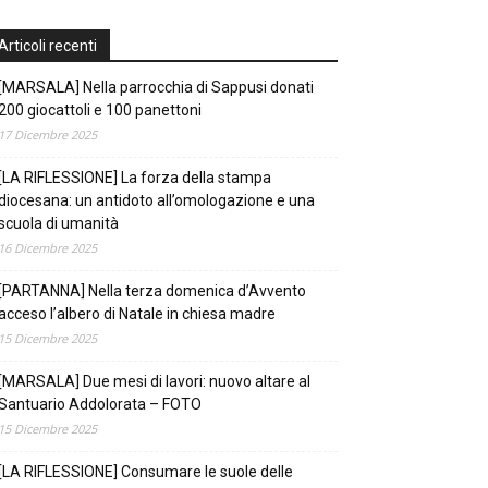
Articoli recenti
[MARSALA] Nella parrocchia di Sappusi donati
200 giocattoli e 100 panettoni
17 Dicembre 2025
[LA RIFLESSIONE] La forza della stampa
diocesana: un antidoto all’omologazione e una
scuola di umanità
16 Dicembre 2025
[PARTANNA] Nella terza domenica d’Avvento
acceso l’albero di Natale in chiesa madre
15 Dicembre 2025
[MARSALA] Due mesi di lavori: nuovo altare al
Santuario Addolorata – FOTO
15 Dicembre 2025
[LA RIFLESSIONE] Consumare le suole delle