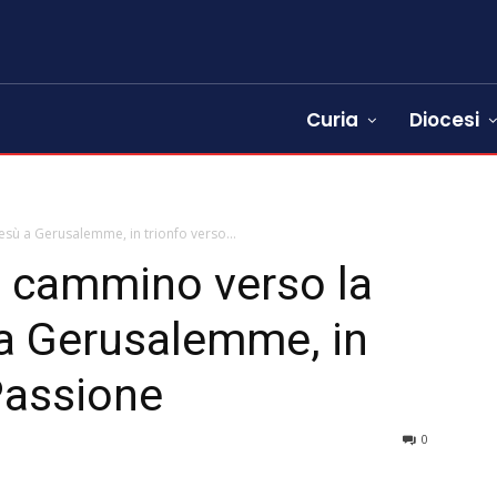
Curia
Diocesi
sù a Gerusalemme, in trionfo verso...
n cammino verso la
a Gerusalemme, in
 Passione
0