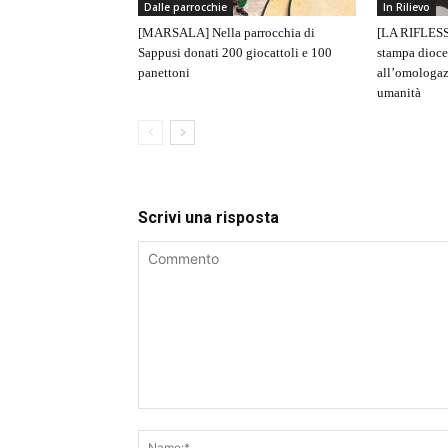
Dalle parrocchie
In Rilievo
[MARSALA] Nella parrocchia di
[LA RIFLESS
Sappusi donati 200 giocattoli e 100
stampa dioce
panettoni
all’omologaz
umanità
Scrivi una risposta