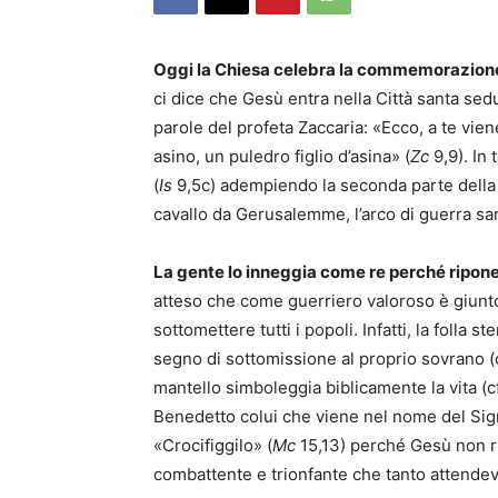
Oggi la Chiesa celebra la commemorazione
ci dice che Gesù entra nella Città santa sed
parole del profeta Zaccaria: «Ecco, a te viene
asino, un puledro figlio d’asina» (
Zc
9,9). In
(
Is
9,5c) adempiendo la seconda parte della pr
cavallo da Gerusalemme, l’arco di guerra sar
La gente lo inneggia come re perché ripone 
atteso che come guerriero valoroso è giunto
sottomettere tutti i popoli. Infatti, la folla s
segno di sottomissione al proprio sovrano (
mantello simboleggia biblicamente la vita (c
Benedetto colui che viene nel nome del Sig
«Crocifiggilo» (
Mc
15,13) perché Gesù non ri
combattente e trionfante che tanto attende