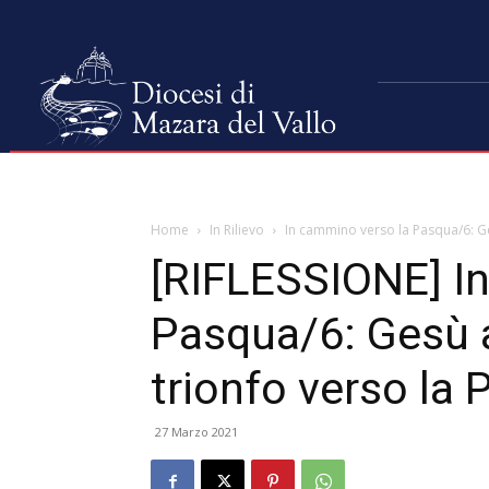
Home
In Rilievo
In cammino verso la Pasqua/6: Ge
[RIFLESSIONE] I
Pasqua/6: Gesù 
trionfo verso la
27 Marzo 2021