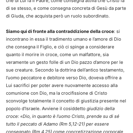
che di Lui fa il Padre, come consegna attiva che Cristo fa
di se stesso, e come consegna concreta di Gesù da parte
di Giuda, che acquista però un ruolo subordinato.
Siamo qui di fronte alla contraddizione della croce
: si
incontrano in essa il tradimento umano e l’amore di Dio
che consegna il Figlio, e ciò ci spinge a considerare
quanto il morire in croce, come un malfattore, sia
veramente un gesto folle di un Dio pazzo d’amore per le
sue creature. Secondo la dottrina dell’antico testamento,
l’uomo peccatore e debitore verso Dio, doveva offrire a
Lui sacrifici per poter avere nuovamente accesso alla
comunione con Dio, ma la crocifissione di Cristo
sconvolge totalmente il concetto di giustizia presente nel
popolo d’Israele. Avviene il cosiddetto
giudizio della
croce: «Dio, in quanto è l’uomo Cristo, prende su di sé
tutto il peccato di Adamo (Rm 5,12-21) per essere
consegnato (Rm 4,25) come concretizzazione corporale