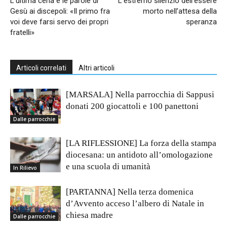
L’ultima cena e le parole di
L’estremo silenzio dell’essere
Gesù ai discepoli: «Il primo fra
morto nell’attesa della
voi deve farsi servo dei propri
speranza
fratelli»
Articoli correlati
Altri articoli
[MARSALA] Nella parrocchia di Sappusi
donati 200 giocattoli e 100 panettoni
Dalle parrocchie
[LA RIFLESSIONE] La forza della stampa
diocesana: un antidoto all’omologazione
e una scuola di umanità
In Rilievo
[PARTANNA] Nella terza domenica
d’Avvento acceso l’albero di Natale in
chiesa madre
Dalle parrocchie