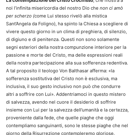
La contemplazione del Cristo Crocifisso
, che mostra a
noi l’infinita misericordia del nostro Dio che
non ci amò
per scherzo (
come Lui stesso rivelò alla mistica
Sant’Angela da Foligno), ha spinto la Chiesa a scegliere di
vivere questo giorno in un clima di preghiera, di silenzio,
di digiuno e di penitenza. Questi non sono solamente
segni esteriori della nostra compunzione interiore per la
passione e morte del Cristo, ma delle espressioni reali
della nostra partecipazione alla sua sofferenza redentiva.
A tal proposito il teologo Von Balthasar afferma: «la
sofferenza sostitutiva del Cristo non è esclusiva, ma
inclusiva, il suo gesto inclusivo non può che condurre
altri a soffrire con Lui». Addentriamoci in questo mistero
di salvezza, avendo nel cuore il desiderio di soffrire
insieme con Lui per la salvezza dell’umanità e la certezza,
proveniente dalla fede, che quelle piaghe che oggi
contempliamo sanguinanti, sono le stesse piaghe che nel
giorno della Risurrezione contempleremo gloriose.