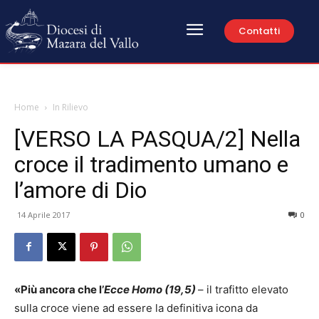
Contatti
Home
In Rilievo
[VERSO LA PASQUA/2] Nella
croce il tradimento umano e
l’amore di Dio
14 Aprile 2017
0
«Più ancora che l’
Ecce Homo (19,5)
– il trafitto elevato
sulla croce viene ad essere la definitiva icona da