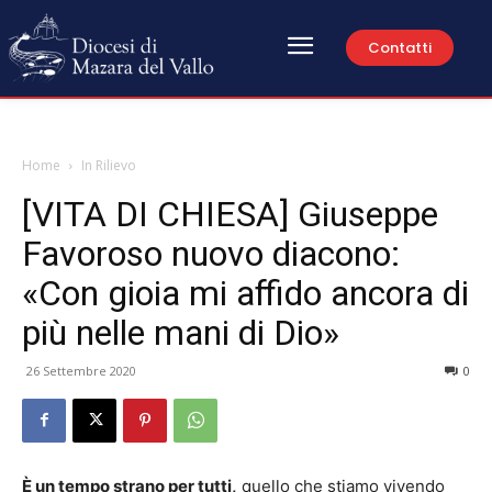
Contatti
Home
In Rilievo
[VITA DI CHIESA] Giuseppe
Favoroso nuovo diacono:
«Con gioia mi affido ancora di
più nelle mani di Dio»
26 Settembre 2020
0
È un tempo strano per tutti,
quello che stiamo vivendo