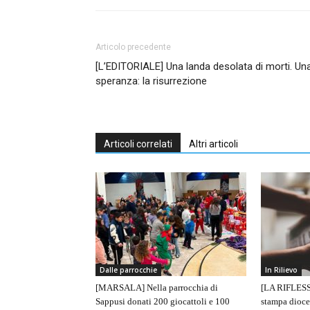
Articolo precedente
[L’EDITORIALE] Una landa desolata di morti. Un
speranza: la risurrezione
Articoli correlati
Altri articoli
Dalle parrocchie
In Rilievo
[MARSALA] Nella parrocchia di
[LA RIFLESS
Sappusi donati 200 giocattoli e 100
stampa dioce