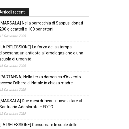
Articoli recenti
[MARSALA] Nella parrocchia di Sappusi donati
200 giocattoli e 100 panettoni
17 Dicembre 2025
[LA RIFLESSIONE] La forza della stampa
diocesana: un antidoto all’omologazione e una
scuola di umanità
16 Dicembre 2025
[PARTANNA] Nella terza domenica d’Avvento
acceso l’albero di Natale in chiesa madre
15 Dicembre 2025
[MARSALA] Due mesi di lavori: nuovo altare al
Santuario Addolorata – FOTO
15 Dicembre 2025
[LA RIFLESSIONE] Consumare le suole delle