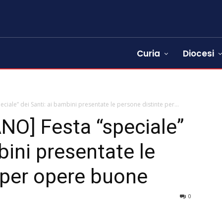
Curia
Diocesi
eciale” dei Santi: ai bambini presentate le persone distinte per...
O] Festa “speciale”
bini presentate le
 per opere buone
0