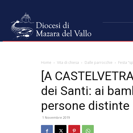
Home
Vita di chiesa
Dalle parrocchie
Festa “sp
[A CASTELVETRAN
dei Santi: ai bam
persone distinte
1 Novembre 2019