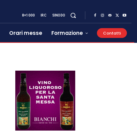
8×1000
IRC
SINODO
Orari messe
Formazione
Contatti