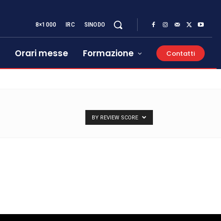
8×1000
IRC
SINODO
Orari messe
Formazione
Contatti
BY REVIEW SCORE