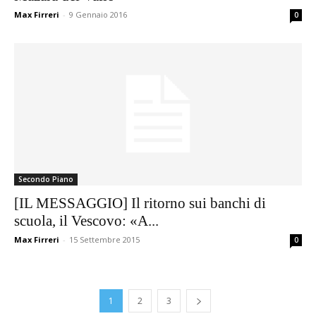
Max Firreri
-
9 Gennaio 2016
0
Secondo Piano
[IL MESSAGGIO] Il ritorno sui banchi di
scuola, il Vescovo: «A...
Max Firreri
-
15 Settembre 2015
0
1
2
3