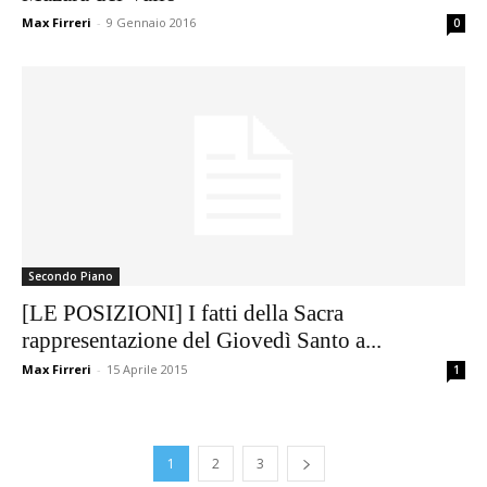
Max Firreri
-
9 Gennaio 2016
0
Secondo Piano
[LE POSIZIONI] I fatti della Sacra
rappresentazione del Giovedì Santo a...
Max Firreri
-
15 Aprile 2015
1
1
2
3