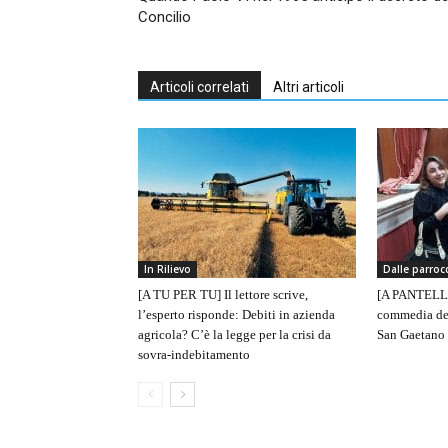
Concilio
Articoli correlati
Altri articoli
In Rilievo
Dalle parroc
[A TU PER TU] Il lettore scrive,
[A PANTELLE
l’esperto risponde: Debiti in azienda
commedia del
agricola? C’è la legge per la crisi da
San Gaetano
sovra-indebitamento