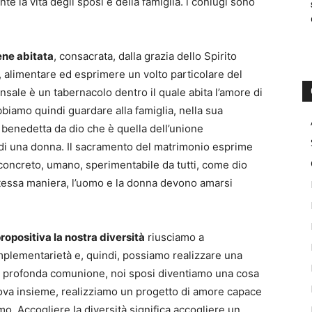
e la vita degli sposi e della famiglia. i coniugi sono
ene abitata
, consacrata, dalla grazia dello Spirito
a, alimentare ed esprimere un volto particolare del
sale è un tabernacolo dentro il quale abita l’amore di
biamo quindi guardare alla famiglia, nella sua
 benedetta da dio che è quella dell’unione
di una donna. Il sacramento del matrimonio esprime
oncreto, umano, sperimentabile da tutti, come dio
 stessa maniera, l’uomo e la donna devono amarsi
opositiva la nostra diversità
riusciamo a
omplementarietà e, quindi, possiamo realizzare una
 profonda comunione, noi sposi diventiamo una cosa
va insieme, realizziamo un progetto di amore capace
mo. Accogliere la diversità significa accogliere un