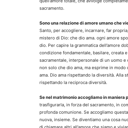
quell’amore totale, che avvolge completament
sacramento.
Sono una relazione di amore umano che vi
Santo, per accogliere, incarnare, far propri
mistero di Dio: che dio ama. ogni amore spon
dio. Per capire la grammatica dell’amore dob
condizione fondamentale, basilare, creata e
sacramentale, interpersonale di un uomo e 
non solo che dio ama, ma esprime in modo c
ama. Dio ama rispettando la diversità. Alla
rispettando la reciproca diversità.
Se nel matrimonio accogliamo in maniera pr
trasfigurarla, in forza del sacramento, in c
profonda comunione. Se accogliamo questa
nuova, insieme. Se diventiamo una cosa nuo
di chiamare altri all’amore che siamo e vivia