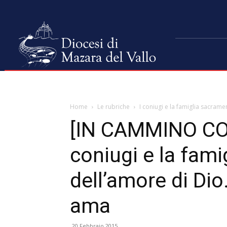
Home
Le rubriche
I coniugi e la famiglia sacram
[IN CAMMINO CON
coniugi e la fam
dell’amore di Di
ama
20 Febbraio 2015