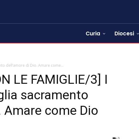
Curia
Diocesi
ento dell’amore di Dio. Amare come...
 LE FAMIGLIE/3] I
iglia sacramento
o. Amare come Dio
0