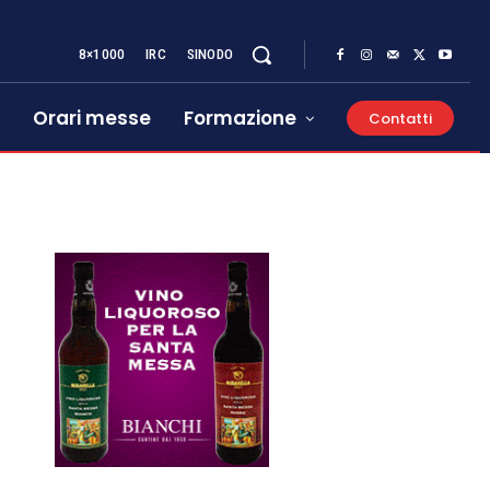
8×1000
IRC
SINODO
Orari messe
Formazione
Contatti