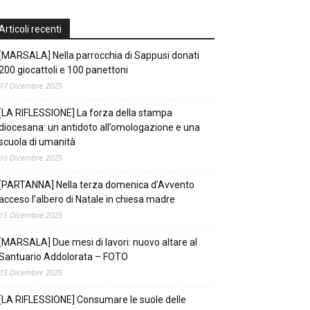
Articoli recenti
[MARSALA] Nella parrocchia di Sappusi donati
200 giocattoli e 100 panettoni
17 Dicembre 2025
[LA RIFLESSIONE] La forza della stampa
diocesana: un antidoto all’omologazione e una
scuola di umanità
16 Dicembre 2025
[PARTANNA] Nella terza domenica d’Avvento
acceso l’albero di Natale in chiesa madre
15 Dicembre 2025
[MARSALA] Due mesi di lavori: nuovo altare al
Santuario Addolorata – FOTO
15 Dicembre 2025
[LA RIFLESSIONE] Consumare le suole delle