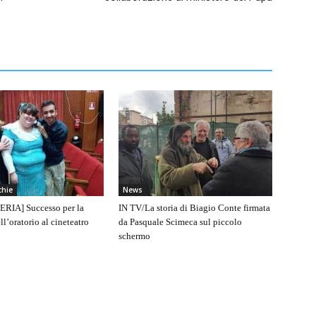
chie
News
RIA] Successo per la
IN TV/La storia di Biagio Conte firmata
l’oratorio al cineteatro
da Pasquale Scimeca sul piccolo
schermo