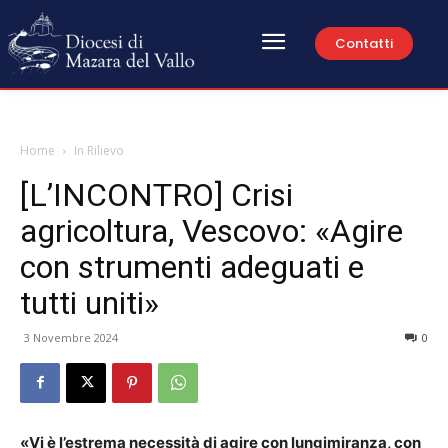
Contatti
Home
In Rilievo
[L’INCONTRO] Crisi
agricoltura, Vescovo: «Agire
con strumenti adeguati e
tutti uniti»
3 Novembre 2024
0
«Vi è l’estrema necessità di agire con lungimiranza, con