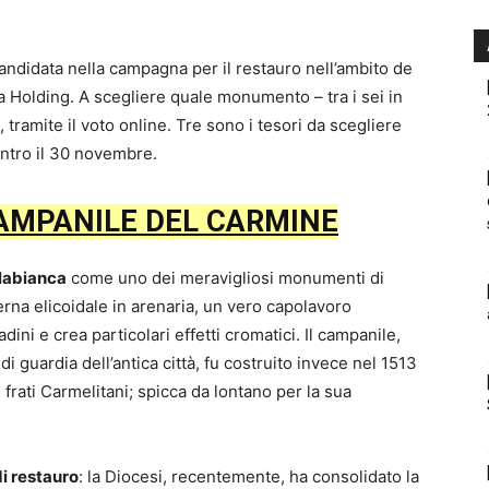
andidata nella campagna per il restauro nell’ambito de
a Holding. A scegliere quale monumento – tra i sei in
, tramite il voto online. Tre sono i tesori da scegliere
 entro il 30 novembre.
CAMPANILE DEL CARMINE
llabianca
come uno dei meravigliosi monumenti di
erna elicoidale in arenaria, un vero capolavoro
dini e crea particolari effetti cromatici. Il campanile,
di guardia dell’antica città, fu costruito invece nel 1513
frati Carmelitani; spicca da lontano per la sua
i restauro
: la Diocesi, recentemente, ha consolidato la