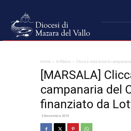
Home
In Rilievo
Clicca e vota la torre campanaria 
[MARSALA] Clicca
campanaria del C
finanziato da Lo
5 Novembre 2019