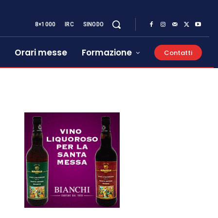
8×1000
IRC
SINODO
Orari messe
Formazione
Contatti