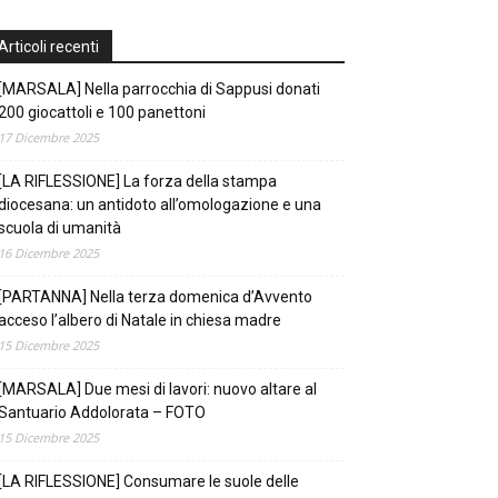
Articoli recenti
[MARSALA] Nella parrocchia di Sappusi donati
200 giocattoli e 100 panettoni
17 Dicembre 2025
[LA RIFLESSIONE] La forza della stampa
diocesana: un antidoto all’omologazione e una
scuola di umanità
16 Dicembre 2025
[PARTANNA] Nella terza domenica d’Avvento
acceso l’albero di Natale in chiesa madre
15 Dicembre 2025
[MARSALA] Due mesi di lavori: nuovo altare al
Santuario Addolorata – FOTO
15 Dicembre 2025
[LA RIFLESSIONE] Consumare le suole delle