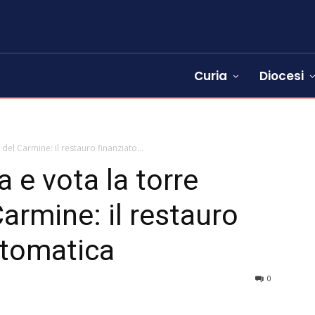
Curia
Diocesi
del Carmine: il restauro finanziato...
 e vota la torre
armine: il restauro
ttomatica
0