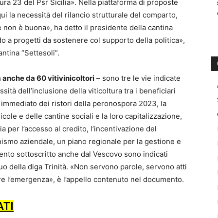
sura 23 del Psr Sicilia». Nella piattaforma di proposte
ui la necessità del rilancio strutturale del comparto,
 non è buona», ha detto il presidente della cantina
a progetti da sostenere col supporto della politica»,
ntina “Settesoli”.
 anche da 60 vitivinicoltori
– sono tre le vie indicate
tà dell’inclusione della viticoltura tra i beneficiari
o immediato dei ristori della peronospora 2023, la
cole e delle cantine sociali e la loro capitalizzazione,
a per l’accesso al credito, l’incentivazione del
nismo aziendale, un piano regionale per la gestione e
ento sottoscritto anche dal Vescovo sono indicati
guo della diga Trinità. «Non servono parole, servono atti
re l’emergenza», è l’appello contenuto nel documento.
ATI