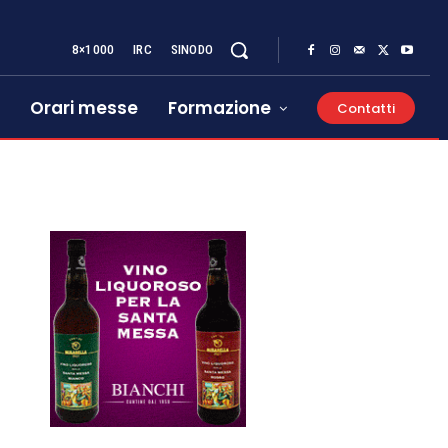
8×1000
IRC
SINODO
Orari messe
Formazione
Contatti