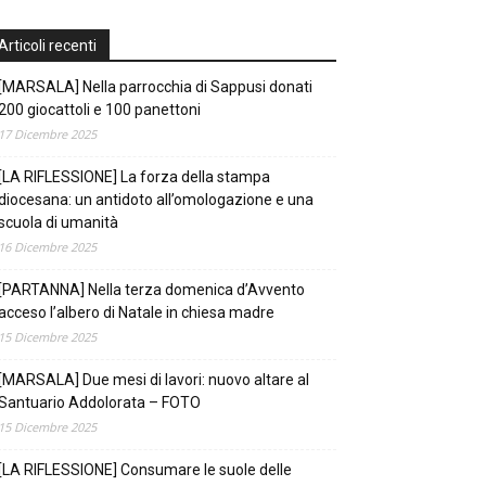
Articoli recenti
[MARSALA] Nella parrocchia di Sappusi donati
200 giocattoli e 100 panettoni
17 Dicembre 2025
[LA RIFLESSIONE] La forza della stampa
diocesana: un antidoto all’omologazione e una
scuola di umanità
16 Dicembre 2025
[PARTANNA] Nella terza domenica d’Avvento
acceso l’albero di Natale in chiesa madre
15 Dicembre 2025
[MARSALA] Due mesi di lavori: nuovo altare al
Santuario Addolorata – FOTO
15 Dicembre 2025
[LA RIFLESSIONE] Consumare le suole delle