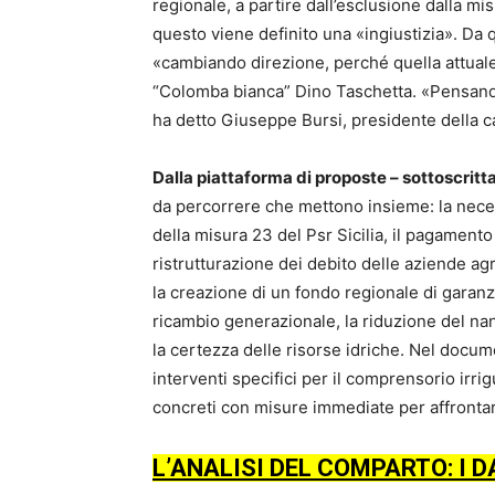
regionale, a partire dall’esclusione dalla mi
questo viene definito una «ingiustizia». Da q
«cambiando direzione, perché quella attuale
“Colomba bianca” Dino Taschetta. «Pensando 
ha detto Giuseppe Bursi, presidente della ca
Dalla piattaforma di proposte – sottoscritta
da percorrere che mettono insieme: la necessi
della misura 23 del Psr Sicilia, il pagament
ristrutturazione dei debito delle aziende agri
la creazione di un fondo regionale di garanzi
ricambio generazionale, la riduzione del na
la certezza delle risorse idriche. Nel docum
interventi specifici per il comprensorio irri
concreti con misure immediate per affronta
L’ANALISI DEL COMPARTO: I D