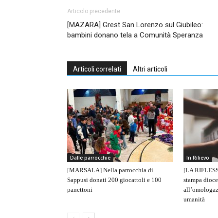
Articolo precedente
[MAZARA] Grest San Lorenzo sul Giubileo:
bambini donano tela a Comunità Speranza
Articoli correlati
Altri articoli
Dalle parrocchie
In Rilievo
[MARSALA] Nella parrocchia di
[LA RIFLESS
Sappusi donati 200 giocattoli e 100
stampa dioce
panettoni
all’omologaz
umanità