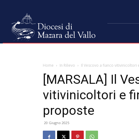
Home
In Rilievo
Il Vescovo a fianco vitivinicoltor
[MARSALA] Il Ves
vitivinicoltori e 
proposte
20 Giugno 2025