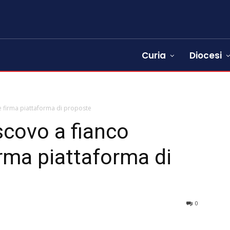
Curia
Diocesi
i e firma piattaforma di proposte
covo a fianco
firma piattaforma di
0