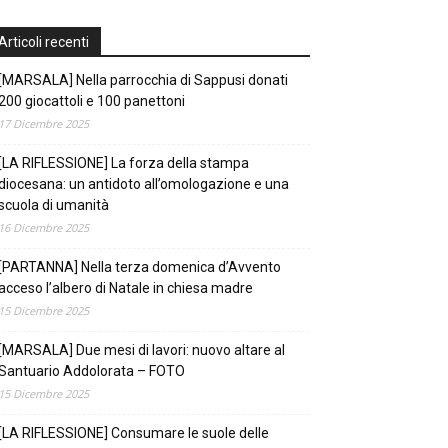
Articoli recenti
[MARSALA] Nella parrocchia di Sappusi donati
200 giocattoli e 100 panettoni
17 Dicembre 2025
[LA RIFLESSIONE] La forza della stampa
diocesana: un antidoto all’omologazione e una
scuola di umanità
16 Dicembre 2025
[PARTANNA] Nella terza domenica d’Avvento
acceso l’albero di Natale in chiesa madre
15 Dicembre 2025
[MARSALA] Due mesi di lavori: nuovo altare al
Santuario Addolorata – FOTO
15 Dicembre 2025
[LA RIFLESSIONE] Consumare le suole delle