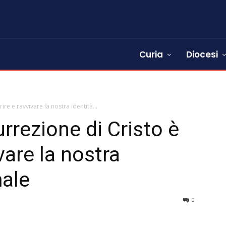
Curia
Diocesi
ire e ravvivare la nostra identità...
rrezione di Cristo è
vare la nostra
male
0