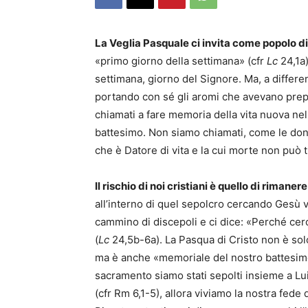
La Veglia Pasquale ci invita come popolo di 
«primo giorno della settimana» (cfr
Lc
24,1a)
settimana, giorno del Signore. Ma, a differe
portando con sé gli aromi che avevano prepa
chiamati a fare memoria della vita nuova nel
battesimo. Non siamo chiamati, come le donn
che è Datore di vita e la cui morte non può t
Il rischio di noi cristiani è quello di rimaner
all’interno di quel sepolcro cercando Gesù v
cammino di discepoli e ci dice: «Perché cerca
(
Lc
24,5b-6a). La Pasqua di Cristo non è sol
ma è anche «memoriale del nostro battesim
sacramento siamo stati sepolti insieme a Lui
(cfr Rm 6,1-5), allora viviamo la nostra fede 