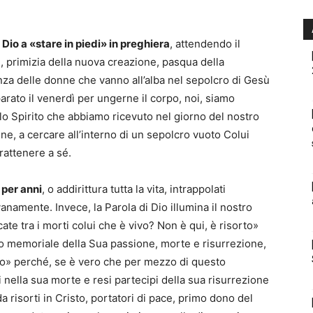
Dio a «stare in piedi» in preghiera
, attendendo il
, primizia della nuova creazione, pasqua della
nza delle donne che vanno all’alba nel sepolcro di Gesù
rato il venerdì per ungerne il corpo, noi, siamo
lo Spirito che abbiamo ricevuto nel giorno del nostro
e, a cercare all’interno di un sepolcro vuoto Colui
rattenere a sé.
e per anni
, o addirittura tutta la vita, intrappolati
anamente. Invece, la Parola di Dio illumina il nostro
te tra i morti colui che è vivo? Non è qui, è risorto»
o memoriale della Sua passione, morte e risurrezione,
o» perché, se è vero che per mezzo di questo
 nella sua morte e resi partecipi della sua risurrezione
da risorti in Cristo, portatori di pace, primo dono del