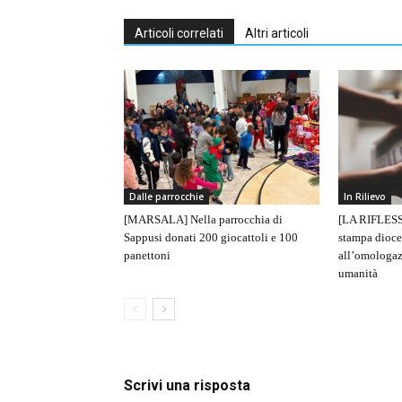
Articoli correlati
Altri articoli
Dalle parrocchie
In Rilievo
[MARSALA] Nella parrocchia di
[LA RIFLESS
Sappusi donati 200 giocattoli e 100
stampa dioce
panettoni
all’omologaz
umanità
Scrivi una risposta