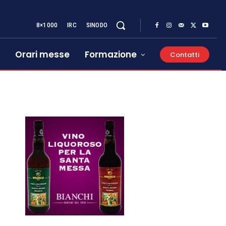
8×1000
IRC
SINODO
Orari messe
Formazione
Contatti