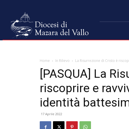
Home
In Rilievo
La Risurrezione di Cristo è riscopr
[PASQUA] La Risu
riscoprire e ravvi
identità battesi
17 Aprile 2022