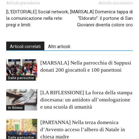
Articolo precedente
Articolo successivo
[L’EDITORIALE] Social network,
[MARSALA] Domenica tappa di
la comunicazione nella rete:
“Eldorato”: il portone di San
pregi e limiti
Giovanni diventa colore oro
Articoli correlati
Altri articoli
[MARSALA] Nella parrocchia di Sappusi
donati 200 giocattoli e 100 panettoni
Dalle parrocchie
[LA RIFLESSIONE] La forza della stampa
diocesana: un antidoto all’omologazione
e una scuola di umanità
In Rilievo
[PARTANNA] Nella terza domenica
d’Avvento acceso l’albero di Natale in
chiesa madre
Dalle parrocchie