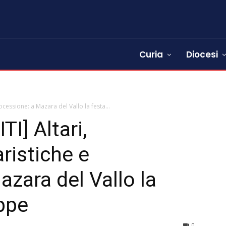
Curia
Diocesi
ocessione: a Mazara del Vallo la festa...
I] Altari,
ristiche e
zara del Vallo la
eppe
0