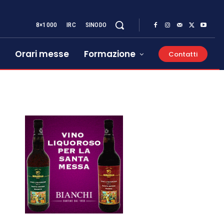
8×1000
IRC
SINODO
Orari messe
Formazione
Contatti