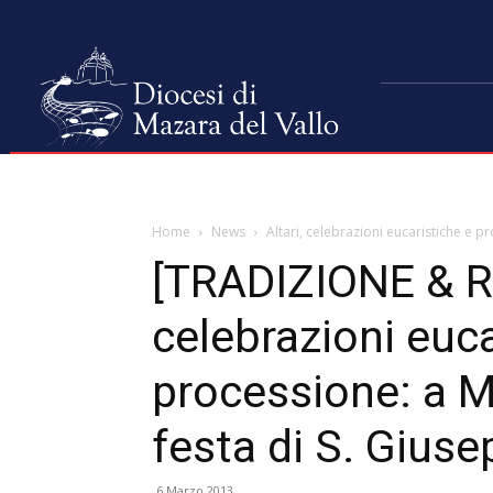
Home
News
Altari, celebrazioni eucaristiche e pr
[TRADIZIONE & RIT
celebrazioni euca
processione: a Ma
festa di S. Gius
6 Marzo 2013