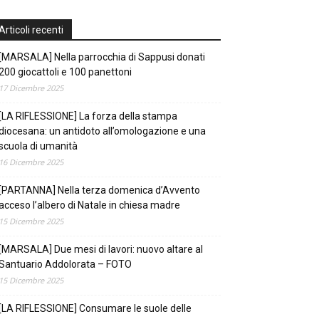
Articoli recenti
[MARSALA] Nella parrocchia di Sappusi donati
200 giocattoli e 100 panettoni
17 Dicembre 2025
[LA RIFLESSIONE] La forza della stampa
diocesana: un antidoto all’omologazione e una
scuola di umanità
16 Dicembre 2025
[PARTANNA] Nella terza domenica d’Avvento
acceso l’albero di Natale in chiesa madre
15 Dicembre 2025
[MARSALA] Due mesi di lavori: nuovo altare al
Santuario Addolorata – FOTO
15 Dicembre 2025
[LA RIFLESSIONE] Consumare le suole delle