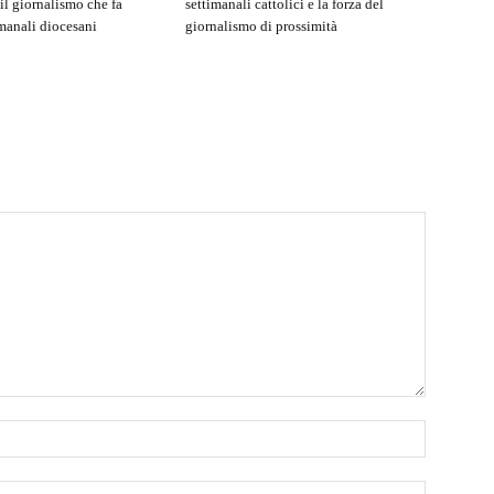
 il giornalismo che fa
settimanali cattolici e la forza del
imanali diocesani
giornalismo di prossimità