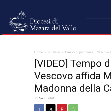
Home
In Rilievo
Tempo di pandemia, il Vescovo af
[VIDEO] Tempo di
Vescovo affida M
Madonna della C
28 Marzo 2020