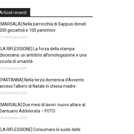
Articoli recenti
[MARSALA] Nella parrocchia di Sappusi donati
200 giocattoli e 100 panettoni
17 Dicembre 2025
[LA RIFLESSIONE] La forza della stampa
diocesana: un antidoto all’omologazione e una
scuola di umanità
16 Dicembre 2025
[PARTANNA] Nella terza domenica d’Avvento
acceso l’albero di Natale in chiesa madre
15 Dicembre 2025
[MARSALA] Due mesi di lavori: nuovo altare al
Santuario Addolorata – FOTO
15 Dicembre 2025
[LA RIFLESSIONE] Consumare le suole delle