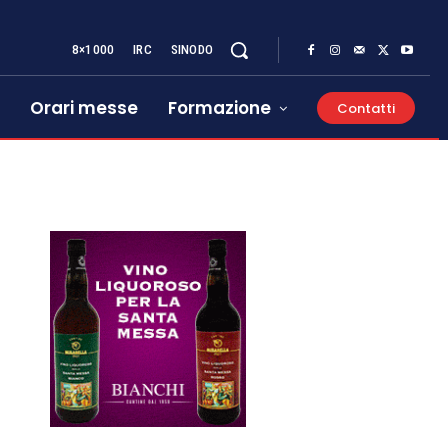
8×1000
IRC
SINODO
Orari messe
Formazione
Contatti