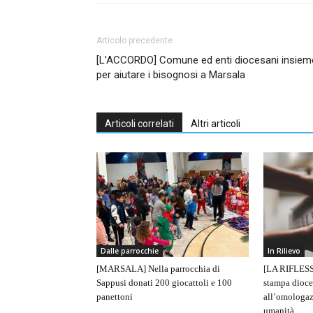
Articolo precedente
[L’ACCORDO] Comune ed enti diocesani insiem
per aiutare i bisognosi a Marsala
Articoli correlati
Altri articoli
Dalle parrocchie
In Rilievo
[MARSALA] Nella parrocchia di
[LA RIFLESS
Sappusi donati 200 giocattoli e 100
stampa dioce
panettoni
all’omologaz
umanità