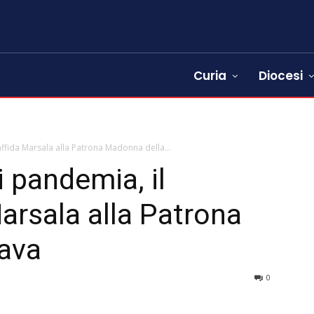
Curia
Diocesi
fida Marsala alla Patrona Madonna della...
 pandemia, il
arsala alla Patrona
ava
0