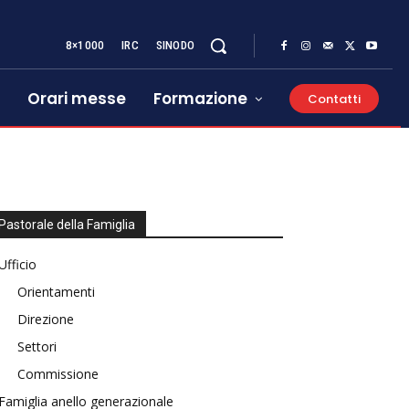
8×1000
IRC
SINODO
Orari messe
Formazione
Contatti
Pastorale della Famiglia
Ufficio
Orientamenti
Direzione
Settori
Commissione
Famiglia anello generazionale