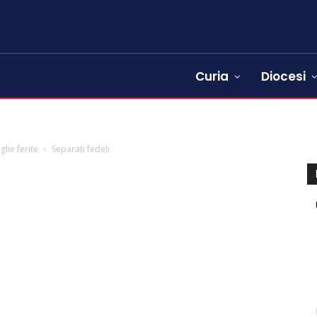
Curia
Diocesi
glie ferite
Separati fedeli