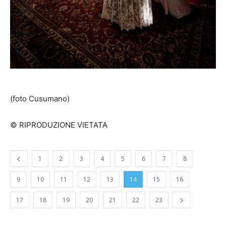
(foto Cusumano)
© RIPRODUZIONE VIETATA
1
2
3
4
5
6
7
8
9
10
11
12
13
14
15
16
17
18
19
20
21
22
23