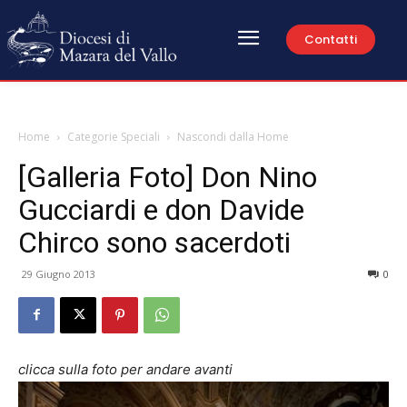
Contatti
Home
Categorie Speciali
Nascondi dalla Home
[Galleria Foto] Don Nino
Gucciardi e don Davide
Chirco sono sacerdoti
29 Giugno 2013
0
clicca sulla foto per andare avanti