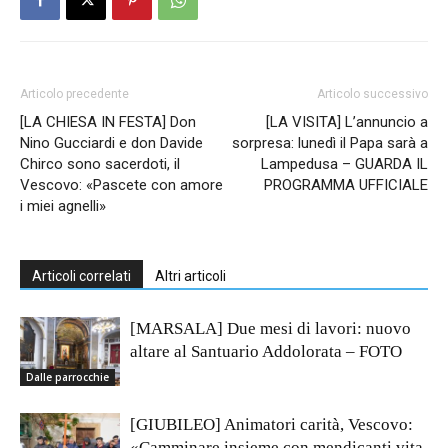
Articolo precedente
Articolo successivo
[LA CHIESA IN FESTA] Don
[LA VISITA] L’annuncio a
Nino Gucciardi e don Davide
sorpresa: lunedì il Papa sarà a
Chirco sono sacerdoti, il
Lampedusa – GUARDA IL
Vescovo: «Pascete con amore
PROGRAMMA UFFICIALE
i miei agnelli»
Articoli correlati
Altri articoli
[MARSALA] Due mesi di lavori: nuovo
altare al Santuario Addolorata – FOTO
Dalle parrocchie
[GIUBILEO] Animatori carità, Vescovo:
«Camminare insieme con mendicanti vita