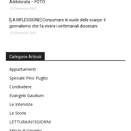
Addolorata – FOTO
15 Dicembre 2025
[LA RIFLESSIONE] Consumare le suole delle scarpe: il
giornalismo che fa vivere i settimanali diocesani
13 Dicembre 2025
Categorie Articoli
Appuntamenti
Speciale Pino Puglisi
Condividere
Evangelii Gaudium
Le Interviste
Le Storie
LETTURAIN15GIORNI
Minuti di Vangelo