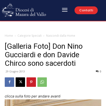
Contatti
Home
Categorie Speciali
Nascondi dalla Home
[Galleria Foto] Don Nino
Gucciardi e don Davide
Chirco sono sacerdoti
29 Giugno 2013
0
clicca sulla foto per andare avanti