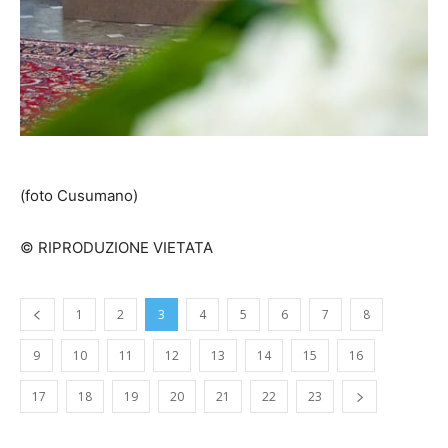
(foto Cusumano)
© RIPRODUZIONE VIETATA
1
2
3
4
5
6
7
8
9
10
11
12
13
14
15
16
17
18
19
20
21
22
23