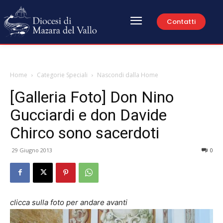
Contatti
Home
Categorie Speciali
Nascondi dalla Home
[Galleria Foto] Don Nino
Gucciardi e don Davide
Chirco sono sacerdoti
29 Giugno 2013
0
clicca sulla foto per andare avanti